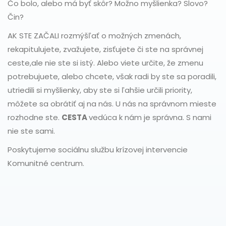
Čo bolo, alebo má byť skôr? Možno myšlienka? Slovo?
Čin?
AK STE ZAČALI rozmýšľať o možných zmenách,
rekapitulujete, zvažujete, zisťujete či ste na správnej
ceste,ale nie ste si istý. Alebo viete určite, že zmenu
potrebujuete, alebo chcete, však radi by ste sa poradili,
utriedili si myšlienky, aby ste si ľahšie určili priority,
môžete sa obrátiť aj na nás. U nás na správnom mieste
rozhodne ste.
CESTA
vedúca k nám je správna. S nami
nie ste sami.
Poskytujeme sociálnu službu krízovej intervencie
Komunitné centrum.