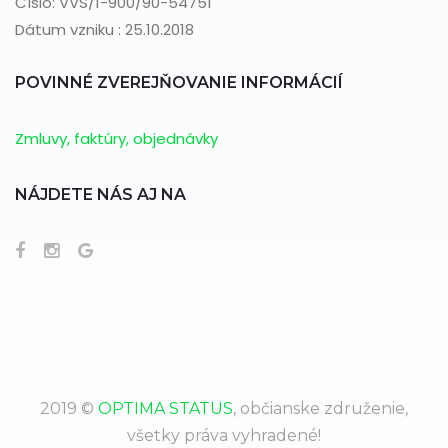
Číslo: VVS/1-900/90-54751
Dátum vzniku : 25.10.2018
POVINNÉ ZVEREJŇOVANIE INFORMÁCIÍ
Zmluvy, faktúry, objednávky
NÁJDETE NÁS AJ NA
2019 ©
OPTIMA STATUS
, občianske združenie,
všetky práva vyhradené!