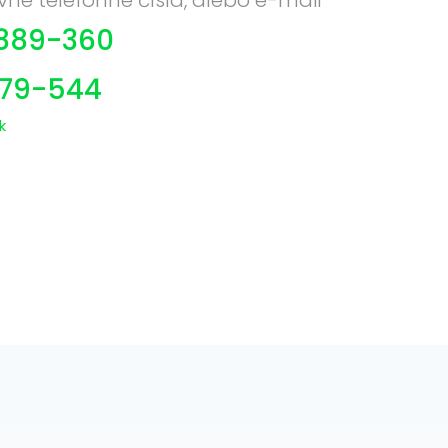
vné telefónne čísla, alebo e-mail
889-360
879-544
k