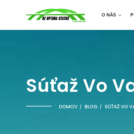
O NÁS
P
Súťaž Vo V
DOMOV
BLOG
SÚŤAŽ VO V