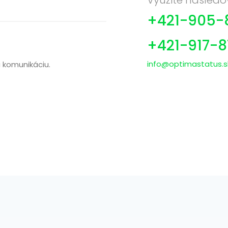
Využite nasledo
+421-905-
+421-917-
info@optimastatus.s
 komunikáciu.