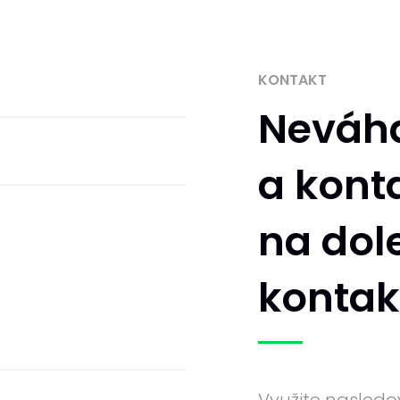
KONTAKT
Neváha
a kont
na do
kontak