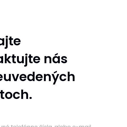
jte
aktujte nás
leuvedených
toch.