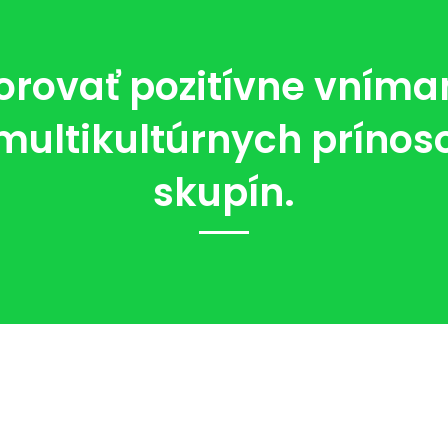
ovať pozitívne vníma
ultikultúrnych prínoso
skupín.