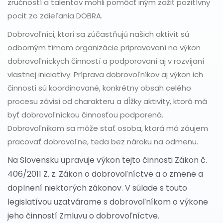
zručností a talentov mohli pomôcť iným zažiť pozitívny
pocit zo zdieľania DOBRA.
Dobrovoľníci, ktorí sa zúčastňujú našich aktivít sú
odborným tímom organizácie pripravovaní na výkon
dobrovoľníckych činností a podporovaní aj v rozvíjaní
vlastnej iniciatívy. Príprava dobrovoľníkov aj výkon ich
činnosti sú koordinované, konkrétny obsah celého
procesu závisí od charakteru a dĺžky aktivity, ktorá má
byť dobrovoľníckou činnosťou podporená.
Dobrovoľníkom sa môže stať osoba, ktorá má záujem
pracovať dobrovoľne, teda bez nároku na odmenu.
Na Slovensku upravuje výkon tejto činnosti Zákon č.
406/2011 Z. z. Zákon o dobrovoľníctve a o zmene a
doplnení niektorých zákonov. V súlade s touto
legislatívou uzatvárame s dobrovoľníkom o výkone
jeho činností Zmluvu o dobrovoľníctve.