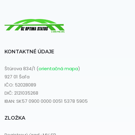
KONTAKTNÉ ÚDAJE
Štúrova 834/1 (
orientačná mapa
)
927 01 Šaľa
IČO: 52028089
DIČ: 2121035268
IBAN: SK57 0900 0000 0051 5378 5905
ZLOŽKA
Registrový úrad : MV SR