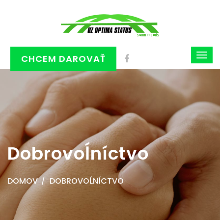
CHCEM DAROVAŤ
Dobrovoĺníctvo
DOMOV
DOBROVOĹNÍCTVO