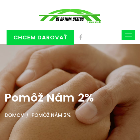
CHCEM DAROVAŤ
Pomôž Nám 2%
DOMOV
POMÔŽ NÁM 2%