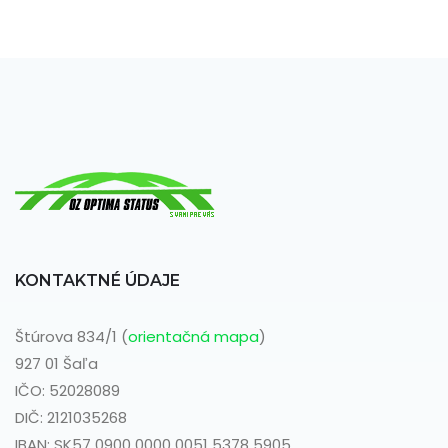
KONTAKTNÉ ÚDAJE
Štúrova 834/1 (
orientačná mapa
)
927 01 Šaľa
IČO: 52028089
DIČ: 2121035268
IBAN: SK57 0900 0000 0051 5378 5905