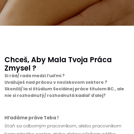
Chceš, Aby Mala Tvoja Práca
Zmysel ?
Si rád/ rada medzi ľuďmi ?
Uvažuješ nad prácou v neziskovom sektore ?
Skončil/ la si štúdium Sociálnej práce titulom BC., ale
nie si rozhodnutý/ rozhodnutá kadiaľ ďalej?
Hľadáme práve Teba !
Staň sa odborným pracovníkom, alebo pracovníkom
Komunitného centra, alebo dobrovoľníkom nášho