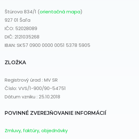
Štúrova 834/1 (
orientačná mapa
)
927 01 Šaľa
IČO: 52028089
DIČ: 2121035268
IBAN: SK57 0900 0000 0051 5378 5905
ZLOŽKA
Registrový úrad : MV SR
Číslo: VVS/1-900/90-54751
Dátum vzniku : 25.10.2018
POVINNÉ ZVEREJŇOVANIE INFORMÁCIÍ
Zmluvy, faktúry, objednávky