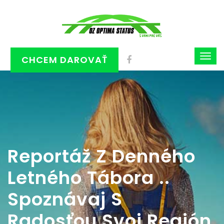
CHCEM DAROVAŤ
Reportáž Z Denného
Letného Tábora ..
Spoznávaj S
Radosťou Svoj Región