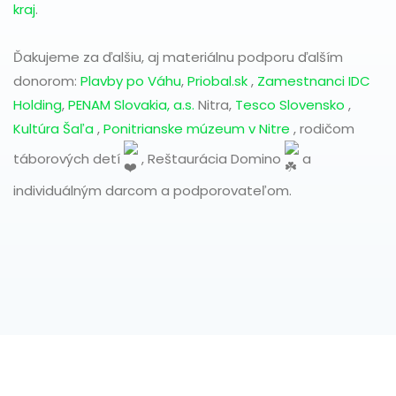
kraj
.
Ďakujeme za ďalšiu, aj materiálnu podporu ďalším
donorom:
Plavby po Váhu
,
Priobal.sk
,
Zamestnanci IDC
Holding
,
PENAM Slovakia, a.s.
Nitra,
Tesco Slovensko
,
Kultúra Šaľa
,
Ponitrianske múzeum v Nitre
, rodičom
táborových detí
, Reštaurácia Domino
a
individuálným darcom a podporovateľom.