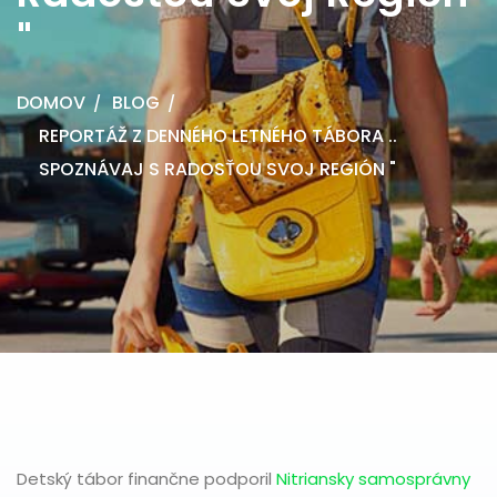
"
DOMOV
BLOG
REPORTÁŽ Z DENNÉHO LETNÉHO TÁBORA ..
SPOZNÁVAJ S RADOSŤOU SVOJ REGIÓN "
Detský tábor finančne podporil
Nitriansky samosprávny