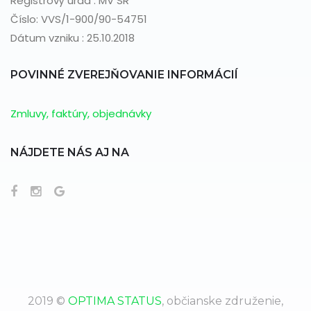
Registrový úrad : MV SR
Číslo: VVS/1-900/90-54751
Dátum vzniku : 25.10.2018
POVINNÉ ZVEREJŇOVANIE INFORMÁCIÍ
Zmluvy, faktúry, objednávky
NÁJDETE NÁS AJ NA
2019 ©
OPTIMA STATUS
, občianske združenie,