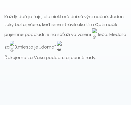
Každý deň je fajn, ale niektoré dni sú výnimočné. Jeden
taký bol aj včera, keď sme strávili ako tím Optimáčik
príjemné popoludnie na súťaži vo varení
leča. Medajla
za
3.miesto je ,,doma"
Ďakujeme za Vašu podporu aj cenné rady.