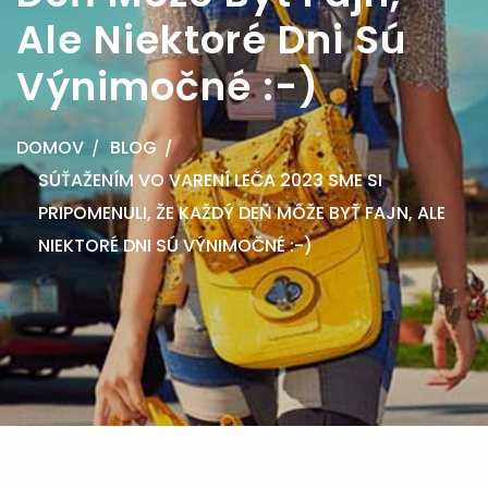
Ale Niektoré Dni Sú
Výnimočné :-)
DOMOV
BLOG
SÚŤAŽENÍM VO VARENÍ LEČA 2023 SME SI
PRIPOMENULI, ŽE KAŽDÝ DEŇ MÔŽE BYŤ FAJN, ALE
NIEKTORÉ DNI SÚ VÝNIMOČNÉ :-)