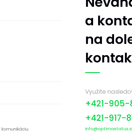
Neváha
a kont
na do
kontak
Využite nasledo
+421-905-
+421-917-
info@optimastatus.s
 komunikáciu.