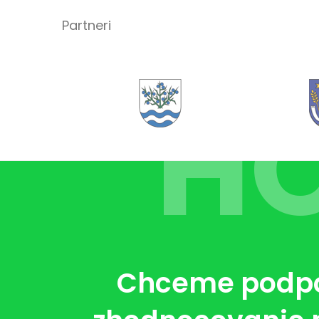
Partneri
H
Chceme podpor