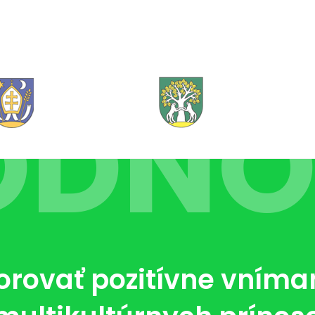
ODNO
ovať pozitívne vníma