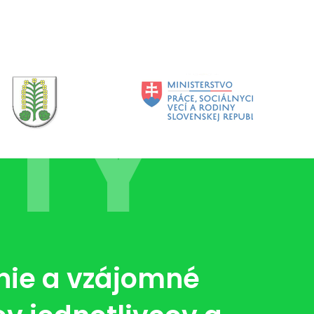
TY
nie a vzájomné