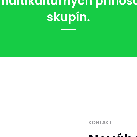
ultikultúrnych prínoso
skupín.
KONTAKT