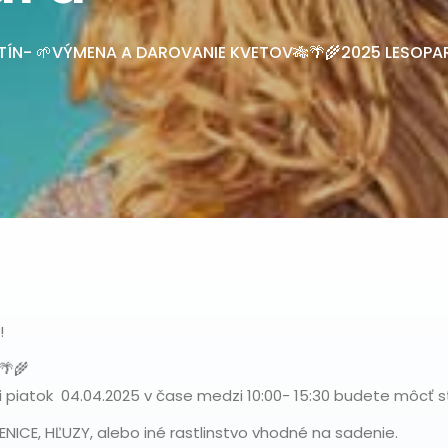
TÍN- 🌱VÝMENA A DAROVANIE KVETOV🎋🌴🌾2025 LESOPA
!
🌴🌾
 piatok 04.04.2025 v čase medzi 10:00- 15:30 budete môcť s
NICE, HĽUZY, alebo iné rastlinstvo vhodné na sadenie.