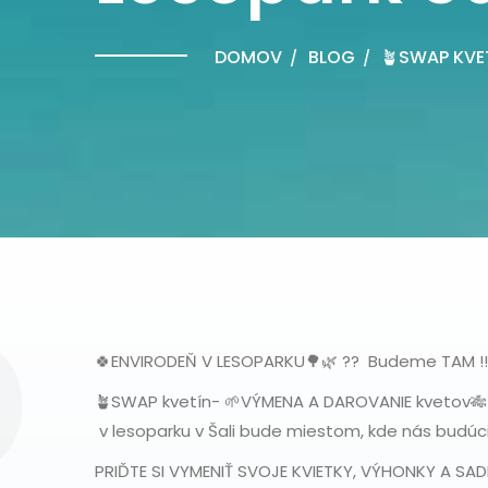
DOMOV
BLOG
🪴SWAP KVE
P
🍀ENVIRODEŇ V LESOPARKU🌳🌿 ?? Budeme TAM !!
🪴SWAP kvetín- 🌱VÝMENA A DAROVANIE kvetov🎋
v lesoparku v Šali bude miestom, kde nás budúci
PRIĎTE SI VYMENIŤ SVOJE KVIETKY, VÝHONKY A SADE