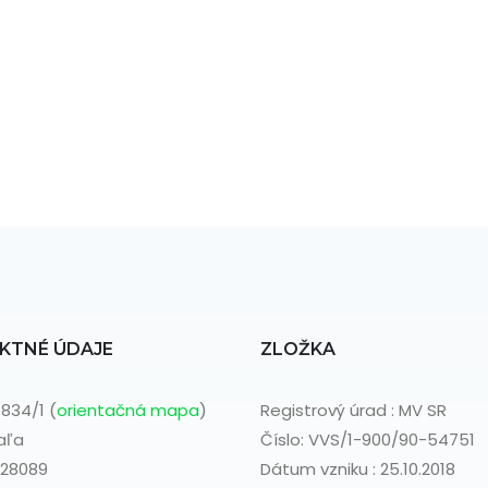
KTNÉ ÚDAJE
ZLOŽKA
834/1 (
orientačná mapa
)
Registrový úrad : MV SR
aľa
Číslo: VVS/1-900/90-54751
028089
Dátum vzniku : 25.10.2018