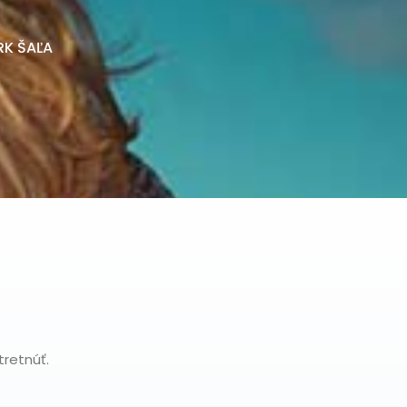
RK ŠAĽA
tretnúť.