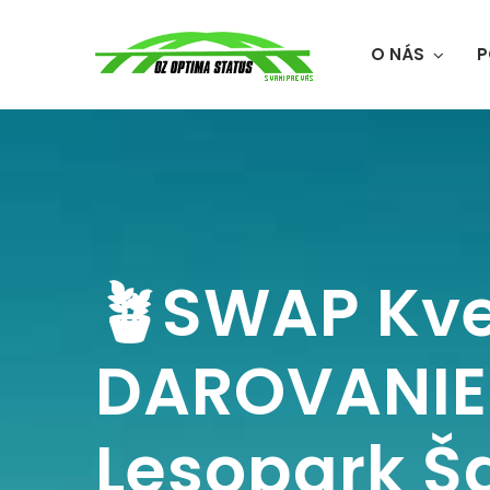
O NÁS
P
🪴SWAP Kve
DAROVANIE 
Lesopark Š