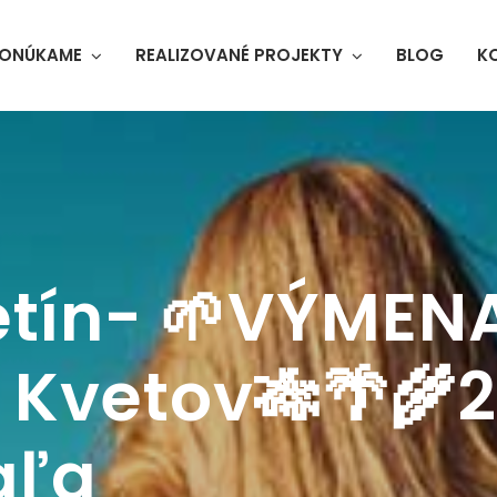
ONÚKAME
REALIZOVANÉ PROJEKTY
BLOG
K
tín- 🌱VÝMEN
Kvetov🎋🌴🌾
aľa