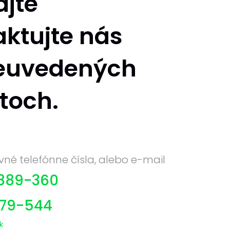
jte
aktujte nás
leuvedených
toch.
vné telefónne čísla, alebo e-mail
889-360
879-544
k