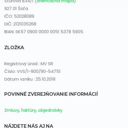
Štúrova 834/1 (
orientačná mapa
)
927 01 Šaľa
IČO: 52028089
DIČ: 2121035268
IBAN: SK57 0900 0000 0051 5378 5905
ZLOŽKA
Registrový úrad : MV SR
Číslo: VVS/1-900/90-54751
Dátum vzniku : 25.10.2018
POVINNÉ ZVEREJŇOVANIE INFORMÁCIÍ
Zmluvy, faktúry, objednávky
NÁJDETE NÁS AJ NA