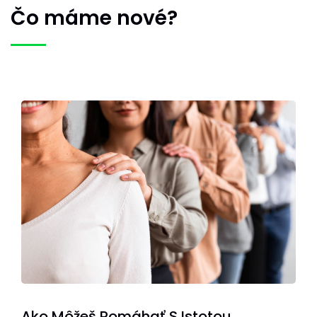
Čo máme nové?
Ako Môžeš Pomáhať S Istotou